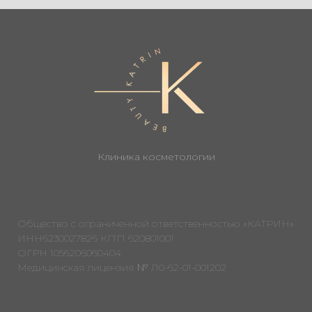
Клиника косметологии
Общество с ограниченной ответственностью «КАТРИН»
ИНН6230027826 КПП 620801001
ОГРН 1056206060404
Медицинская лицензия № Л0-62-01-001202