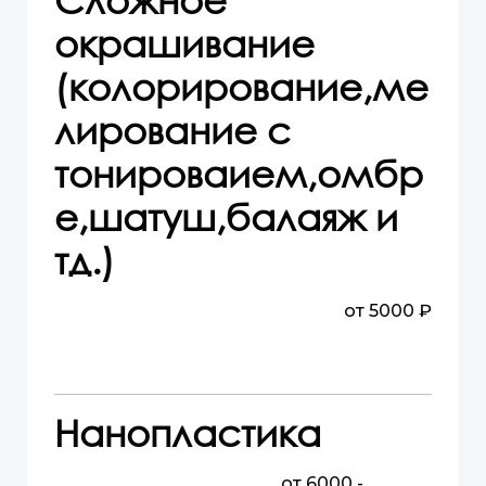
окрашивание
(колорирование,ме
лирование с
тонироваием,омбр
е,шатуш,балаяж и
тд.)
от 5000 ₽
Нанопластика
от 6000 -